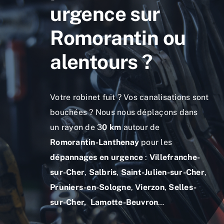
urgence sur
Romorantin ou
alentours ?
Votre robinet fuit ? Vos canalisations sont
bouchées ? Nous nous déplaçons dans
un rayon de 3
0 km
autour de
Romorantin-Lanthenay
pour les
dépannages en urgence
:
Villefranche-
sur-Cher
,
Salbris
,
Saint-Julien-sur-Cher
,
Pruniers-en-Sologne
,
Vierzon
,
Selles-
sur-Cher,
Lamotte-Beuvron
…